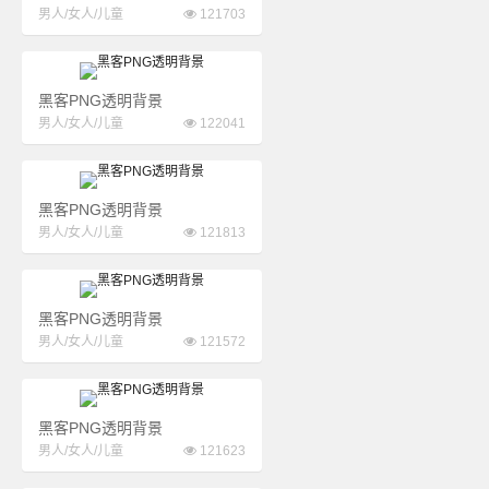
男人/女人/儿童
121703
黑客PNG透明背景
男人/女人/儿童
122041
黑客PNG透明背景
男人/女人/儿童
121813
黑客PNG透明背景
男人/女人/儿童
121572
黑客PNG透明背景
男人/女人/儿童
121623