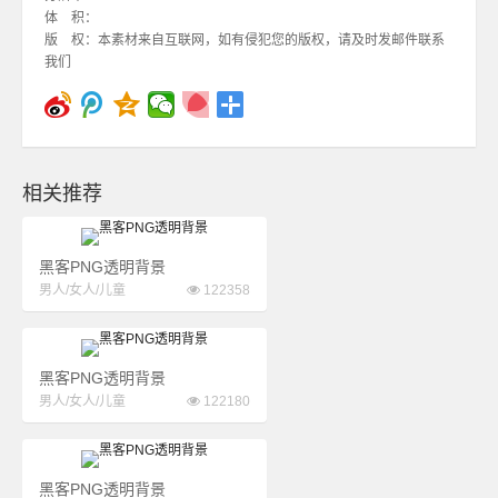
体 积：
版 权：本素材来自互联网，如有侵犯您的版权，请及时发邮件联系
我们
相关推荐
黑客PNG透明背景
男人/女人/儿童
122358
黑客PNG透明背景
男人/女人/儿童
122180
黑客PNG透明背景