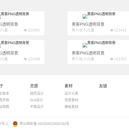
G透明背景
黑客PNG透明背景
/儿童
121902
男人/女人/儿童
121432
G透明背景
黑客PNG透明背景
/儿童
121298
男人/女人/儿童
121353
于
灵感
素材
友链
言联系
网页设计
设计元素
责声明
GUI设计
背景素材
站地图
平面设计
模板素材
7号-1
粤公网安备 44030402000194号