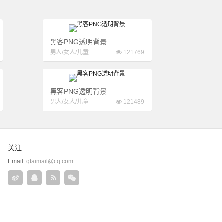
黑客PNG透明背景
男人/女人/儿童
121769
黑客PNG透明背景
男人/女人/儿童
121489
关注
Email:
qtaimail@qq.com
关
QQ
rss
微
注
在
信
新
线