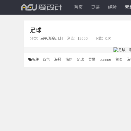
爱
首页
灵感
经验
素
设
足球
计
分类：
扁平/渐变/几何
浏览：
12650 下载：
0次
标签：
背包
海报
简约
足球
背景
banner
首页
海