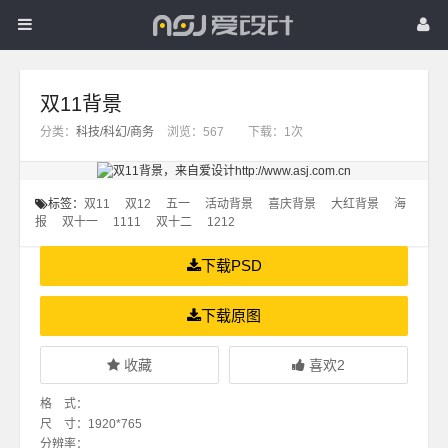
爱
首页
灵感
经验
爱
设
素材
更多
设
QQ登录：
双11背景
计
计
分类：
科技/科幻/商务
浏览：
567 下载：
1次
标签：
双11
双12
五一
活动背景
喜庆背景
大红背景
海
报
双十一
1111
双十二
1212
下载PSD
下载原图
收藏
喜欢
2
格 式：
尺 寸：1920*765
分辨率：