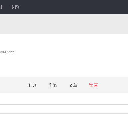
材
专题
rid=42366
主页
作品
文章
留言