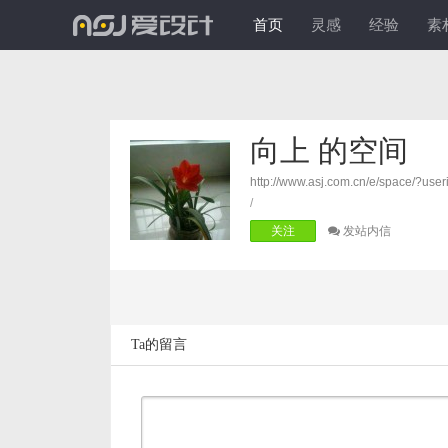
爱
首页
灵感
经验
素
设
计
向上 的空间
http://www.asj.com.cn/e/space/?use
/
关注
发站内信
Ta的留言