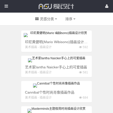
爱
首页
灵感
经验
爱
设
素材
更多
灵感分类
排序
设
QQ登录：
计
计
印尼黄健明(Mario Wibisono)插画设计欣赏（二）
美术插画
-
插画设计
592
艺术家Iantha Naicker手心上的可爱插画
美术插画
-
插画设计
581
Cannibal个性时尚肖像插画作品
美术插画
-
插画设计
684