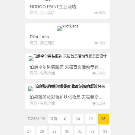
NOROO PAINT企业网站
网页
-
企业集团
693
Riiot Labs
网页
-
其它网页
763
伯爵卓尔男装服饰 天猫首页活动专题页面设计
网页
-
电商/淘宝
7552
泊泉雅美妆彩妆护肤化妆品 天猫春夏新风尚 春天春季 天猫首页活动专题页面设计
网页
-
电商/淘宝
1154
共
24734
页
首页
24
25
26
27
28
29
30
31
32
33