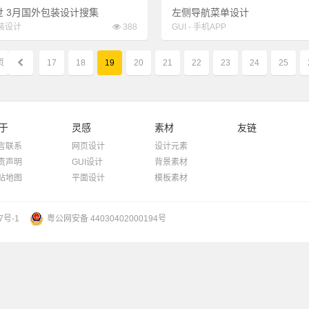
世 3月国外包装设计搜集
左侧导航菜单设计
装设计
388
GUI
-
手机APP
页
17
18
19
20
21
22
23
24
25
于
灵感
素材
友链
言联系
网页设计
设计元素
责声明
GUI设计
背景素材
站地图
平面设计
模板素材
7号-1
粤公网安备 44030402000194号