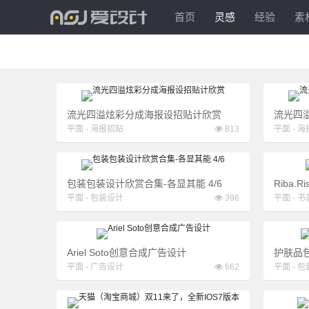
爱
首页
灵感
经验
素
设
计
流光四溢炫彩分成海报设招贴计欣赏
流光四
平面
-
海报招贴
813
平面
-
海
包装包装设计欣赏合集-各显其能 4/6
Riba
平面
-
包装设计
396
平面
-
书
Ariel Soto创意合成广告设计
护肤品
平面
-
广告设计
662
平面
-
包