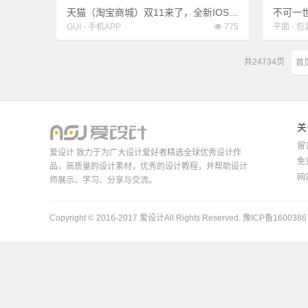
天猫（淘宝商城）双11来了，全新IOS7版本
不可一
GUI
-
手机APP
775
平面
-
包
共
24734
页
首
关
留
爱设计 致力于为广大设计爱好者精选全球优秀设计作
免
品，高质量的设计素材，优秀的设计教程，并帮助设计
网
师展示、学习、分享与交流。
Copyright © 2016-2017
爱设计
All Rights Reserved.
豫ICP备1600386