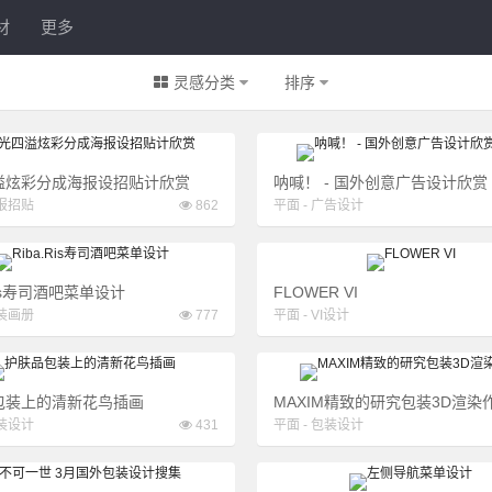
材
更多
灵感分类
排序
溢炫彩分成海报设招贴计欣赏
呐喊！ - 国外创意广告设计欣赏 3
报招贴
862
平面
-
广告设计
.Ris寿司酒吧菜单设计
FLOWER VI
装画册
777
平面
-
VI设计
包装上的清新花鸟插画
MAXIM精致的研究包装3D渲染
装设计
431
平面
-
包装设计