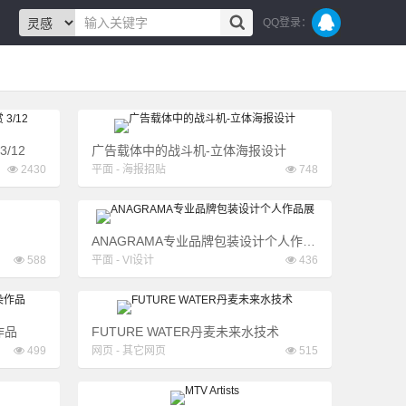
QQ登录：
/12
广告载体中的战斗机-立体海报设计
2430
平面
-
海报招贴
748
ANAGRAMA专业品牌包装设计个人作品展
588
平面
-
VI设计
436
作品
FUTURE WATER丹麦未来水技术
499
网页
-
其它网页
515