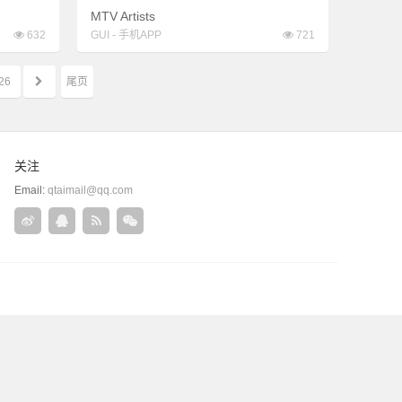
MTV Artists
632
GUI
-
手机APP
721
26
尾页
关注
Email:
qtaimail@qq.com
关
QQ
rss
微
注
在
信
新
线
浪
联
微
系
博