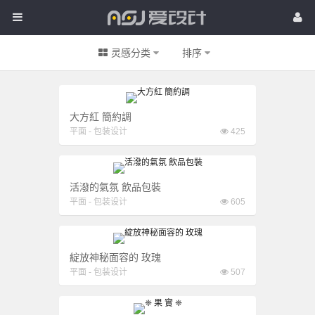
爱
首页
灵感
经验
爱
设
素材
更多
灵感分类
排序
设
QQ登录：
计
计
大方紅 簡約調
平面
-
包装设计
425
活潑的氣氛 飲品包裝
平面
-
包装设计
605
綻放神秘面容的 玫瑰
平面
-
包装设计
507