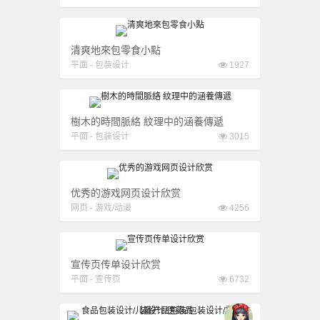
清爽地來包零食小點
平面
-
包装设计
1927
樹木的時間脈絡 紋理中的涵養傳遞
平面
-
包装设计
3015
优秀的游戏网页设计欣赏
网页
-
游戏/动漫
4256
宣传页传单设计欣赏
平面
-
宣传页
6732