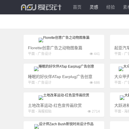
爱
首页
灵感
经验
素
设
计
Florette创意广告之动物图象篇
起亚汽
平面
-
广告设计
441
平面
-
广
睡眠的好伙伴ATap Earplug广告创意
大众甲
平面
-
广告设计
686
平面
-
广
土地改革运动-红色宣传画欣赏
大跃进
平面
-
海报招贴
2714
平面
-
海