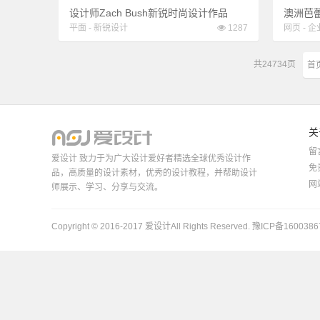
设计师Zach Bush新锐时尚设计作品
澳洲芭
平面
-
新锐设计
1287
网页
-
企
共
24734
页
首
关
留
爱设计 致力于为广大设计爱好者精选全球优秀设计作
免
品，高质量的设计素材，优秀的设计教程，并帮助设计
网
师展示、学习、分享与交流。
Copyright © 2016-2017
爱设计
All Rights Reserved.
豫ICP备1600386