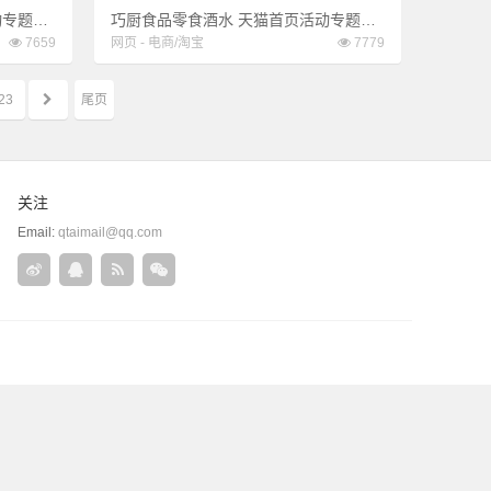
onemore女装服饰 天猫首页活动专题页面设计
巧厨食品零食酒水 天猫首页活动专题页面设计
7659
网页
-
电商/淘宝
7779
23
尾页
关注
Email:
qtaimail@qq.com
关
QQ
rss
微
注
在
信
新
线
浪
联
微
系
博