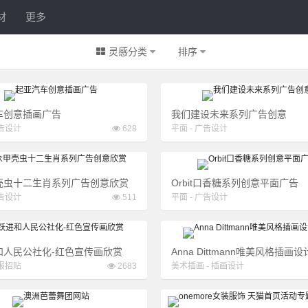
材
更多
灵感分类
排序
车创意插画广告
我们建设未来系列广告创意
告设计
628
平面
-
广告设计
壳虫十二生肖系列广告创意欣赏
Orbit口香糖系列创意平面广告
告设计
511
平面
-
广告设计
和人民公社化-红色宣传画欣赏
Anna Dittmann唯美风格插画
报招贴
2683
美术插画
-
插画设计