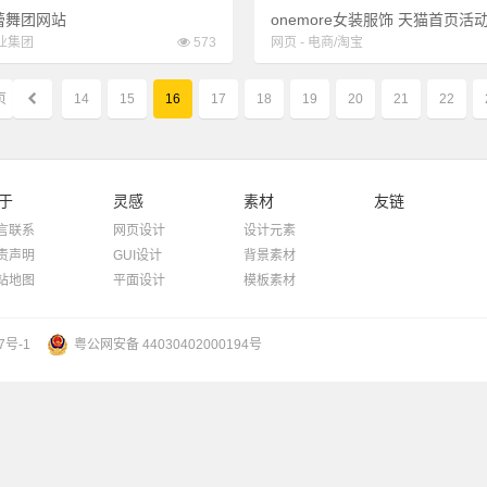
蕾舞团网站
业集团
573
网页
-
电商/淘宝
页
14
15
16
17
18
19
20
21
22
于
灵感
素材
友链
言联系
网页设计
设计元素
责声明
GUI设计
背景素材
站地图
平面设计
模板素材
7号-1
粤公网安备 44030402000194号