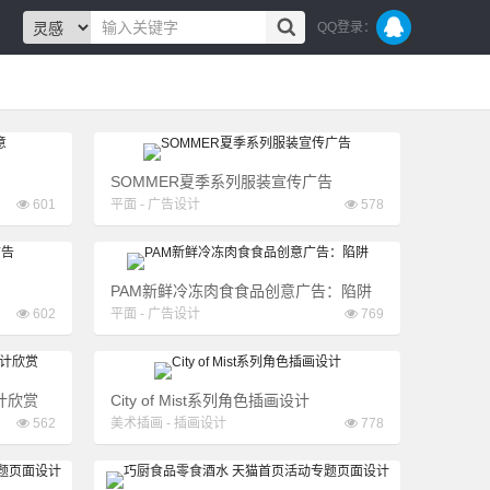
QQ登录：
SOMMER夏季系列服装宣传广告
601
平面
-
广告设计
578
PAM新鲜冷冻肉食食品创意广告：陷阱
602
平面
-
广告设计
769
设计欣赏
City of Mist系列角色插画设计
562
美术插画
-
插画设计
778